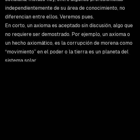
independientemente de su área de conocimiento, no
diferencian entre ellos. Veremos pues.
En corto, un axioma es aceptado sin discusión, algo que
no requiere ser demostrado. Por ejemplo, un axioma o
un hecho axiomático, es la corrupción de morena como
“movimiento” en el poder o la tierra es un planeta del
sistema solar.
El teorema se parece al axioma, pero requiere ser
demostrado; o sea, es una verdad no evidente por sí
misma. Algo así como el tratado de extradición que
debiera aplicarse sin duda alguna al pillo de Rocha
Moya. De los teoremas más conocidos es el de
Pitágoras con sus tantas aplicaciones geométricas.
Por lo que respecta a la teoría, esta está basada en
evidencias observables, a un conjunto organizado de
ideas, leyes y conceptos interrelacionados pero claros