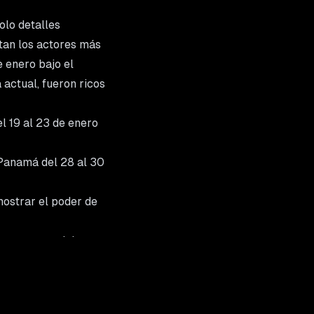
olo detalles
ntan los actores más
e enero bajo el
 actual, fueron ricos
l 19 al 23 de enero
 Panamá del 28 al 30
mostrar el poder de
es empresariales en