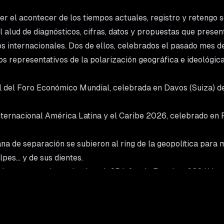
 el acontecer de los tiempos actuales, registro y retengo s
l alud de diagnósticos, cifras, datos y propuestas que prese
os internacionales. Dos de ellos, celebrados el pasado mes d
s representativos de la polarización geográfica e ideológica
l del Foro Económico Mundial, celebrada en Davos (Suiza) de
nternacional América Latina y el Caribe 2026, celebrado en
a de separación se subieron al ring de la geopolítica para 
lpes… y de sus dientes.
o por una asistencia récord: 65 jefes de Estado y 830 líder
ra de profunda incertidumbre por:
política,
 inflacionario y