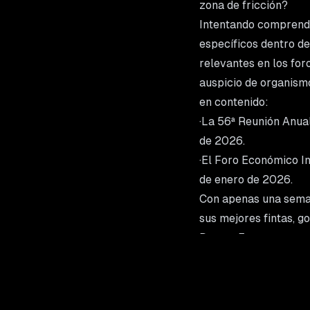
zona de fricción?
Intentando comprender
específicos dentro de
relevantes en los for
auspicio de organismo
en contenido:
·La 56ª Reunión Anua
de 2026.
·El Foro Económico I
de enero de 2026.
Con apenas una seman
sus mejores fintas, go
Davos: Estuvo marcad
medio de una atmósfe
·La fragmentación geo
·El temor a un rebrote