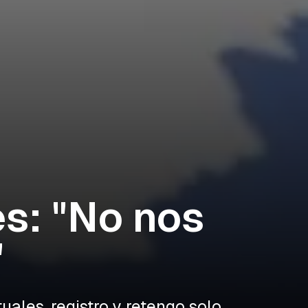
es: "No nos
"
ales, registro y retengo solo