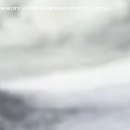
Buscar
ias
Revista
Telegrama
Columnas
Columnistas
Nosotros