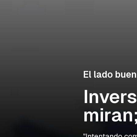
El lado bue
Invers
miran
"Intentando com