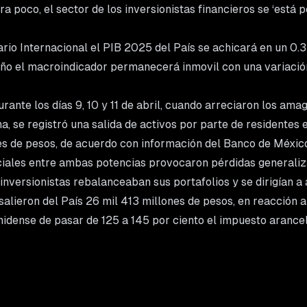
era poco, el sector de los inversionistas financieros se ‘está
io Internacional el PIB 2025 del País se achicará en un 0.3 
ño el macroindicador permanecerá inmovil con una variación
ante los días 9, 10 y 11 de abril, cuando arreciaron los ama
a, se registró una salida de activos por parte de residentes
es de pesos, de acuerdo con información del Banco de México
iales entre ambas potencias provocaron pérdidas generali
 inversionistas rebalanceaban sus portafolios y se dirigían a
l salieron del País 26 mil 413 millones de pesos, en reacción 
idense de pasar de 125 a 145 por ciento el impuesto arancel
a pausa de 90 días para el resto de los países para dar cabi
rra comercial, firmas financieras comenzaron a recortar sus
 debido a las implicaciones de las tarifas impuestas sobre 