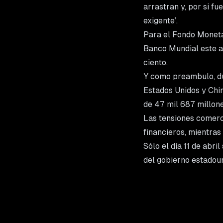
arrastran y, por si fu
exigente’.
Para el Fondo Monetar
Banco Mundial este a
ciento.
Y como preambulo, dur
Estados Unidos y Chin
de 47 mil 687 millon
Las tensiones comerc
financieros, mientras
Sólo el día 11 de abri
del gobierno estadoun
mientras que hacía un
negociaciones.
En el marco de la gue
crecimiento económico