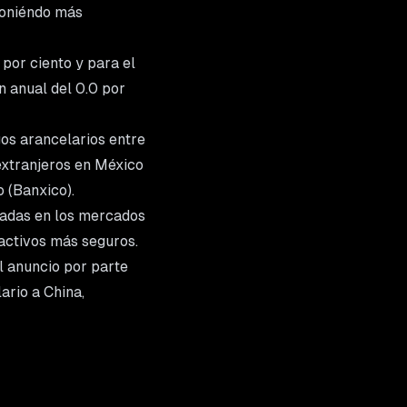
 poniéndo más
por ciento y para el
 anual del 0.0 por
gos arancelarios entre
 extranjeros en México
 (Banxico).
zadas en los mercados
 activos más seguros.
al anuncio por parte
ario a China,
da a las
 previsiones de
el comercio y las