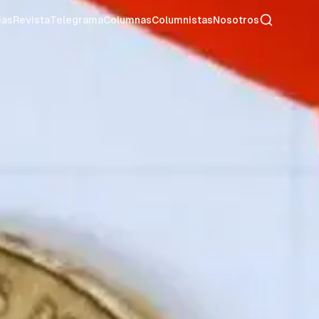
Buscar
ias
Revista
Telegrama
Columnas
Columnistas
Nosotros