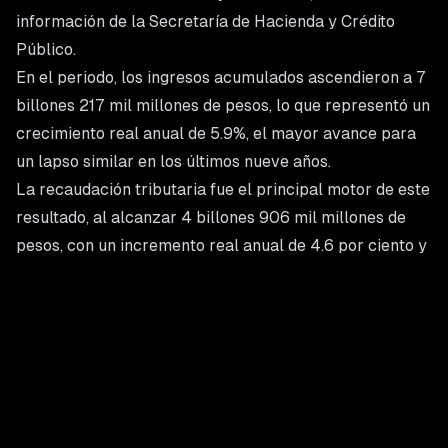
información de la Secretaría de Hacienda y Crédito
Público.
En el periodo, los ingresos acumulados ascendieron a 7
billones 217 mil millones de pesos, lo que representó un
crecimiento real anual de 5.9%, el mayor avance para
un lapso similar en los últimos nueve años.
La recaudación tributaria fue el principal motor de este
resultado, al alcanzar 4 billones 906 mil millones de
pesos, con un incremento real anual de 4.6 por ciento y
tres años consecutivos de crecimiento. Hacienda
atribuyó este comportamiento a la ampliación de la
base de contribuyentes, una mayor fiscalización, el
combate al contrabando y el uso de herramientas
digitales.
Por tipo de impuesto, el ISR superó lo programado en
70 mil millones de pesos, mientras que el IVA lo hizo en