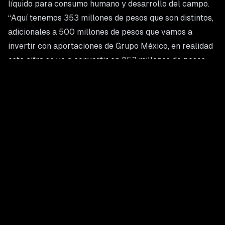
líquido para consumo humano y desarrollo del campo.
“Aquí tenemos 353 millones de pesos que son distintos,
adicionales a 500 millones de pesos que vamos a
invertir con aportaciones de Grupo México, en realidad
esta cifra se va a convertir en 853 millones de pesos
para el abasto de agua potable en calidad y cantidad
suficientes en el Río Sonora”, explicó el gobernador
Durazo.
Hermosillo es otro de los municipios beneficiados con
este Plan Hídrico que impulsa la presidenta Claudia
Sheinbaum en Sonora con una inversión de más de 11
mil 500 millones de pesos. El proyecto en la capital
contempla un monto de mil 500 millones para realizar
modificaciones a la presa El Molinito, estación de
bombeo, acueducto y una planta potabilizadora norte.